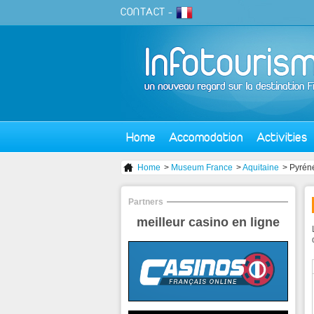
CONTACT
-
Home
Accomodation
Activities
Home
>
Museum France
>
Aquitaine
> Pyrén
Partners
meilleur casino en ligne