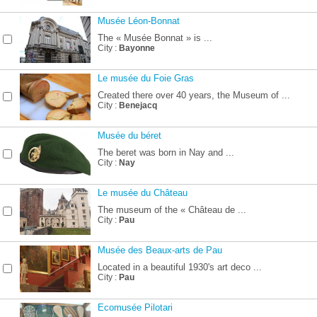
Musée Léon-Bonnat
The « Musée Bonnat » is ...
City :
Bayonne
Le musée du Foie Gras
Created there over 40 years, the Museum of ...
City :
Benejacq
Musée du béret
The beret was born in Nay and ...
City :
Nay
Le musée du Château
The museum of the « Château de ...
City :
Pau
Musée des Beaux-arts de Pau
Located in a beautiful 1930's art deco ...
City :
Pau
Ecomusée Pilotari