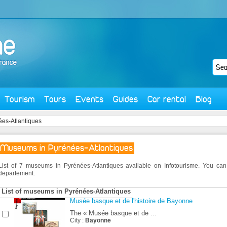
Tourism
Tours
Events
Guides
Car rental
Blog
ées-Atlantiques
Museums in Pyrénées-Atlantiques
List of 7 museums in Pyrénées-Atlantiques available on Infotourisme. You ca
departement.
List of museums in Pyrénées-Atlantiques
Musée basque et de l'histoire de Bayonne
The « Musée basque et de ...
City :
Bayonne