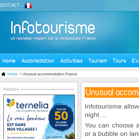
CONTACT
-
Home
Accomodation
Activities
Tourism
Tours
Ev
Home
> Unusual accommodation France
Partners
Unusual accom
Infotourisme allo
night ...
You can choose a
or a bubble on lan