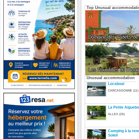
Top Unusual accommodati
Domaine des Cadets de
Les Roulottes du Mouli
Unusual accommodation
Locaboat
CARCASSONNE (11)
La Petite Aigueb
ALLEX (26)
Camping à la ren
Soleil