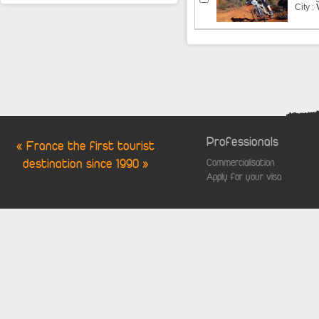
City :
Professionals
« France the first tourist
destination since 1990 »
Commercialisation
Apply for your visa