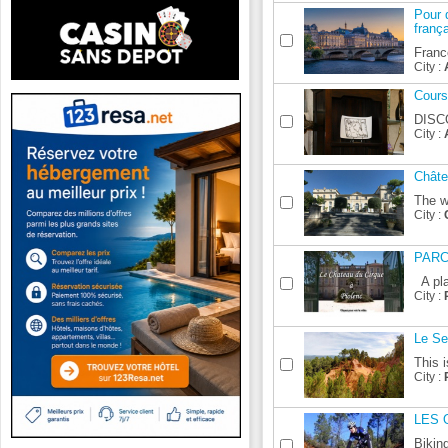
Pour 
frança
France
City :
Cours
DISCO
City :
Châte
The w
City :
PARC
A pla
City :
Le Se
This 
City :
LES O
Biking