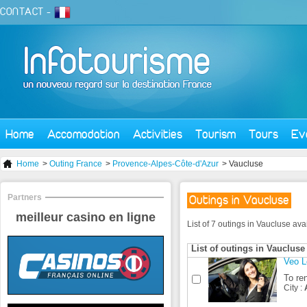
CONTACT
-
Home
Accomodation
Activities
Tourism
Tours
Ev
Home
>
Outing France
>
Provence-Alpes-Côte-d'Azur
> Vaucluse
Partners
Outings in Vaucluse
meilleur casino en ligne
List of 7 outings in Vaucluse av
List of outings in Vaucluse
Veo L
To ren
City :