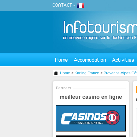
CONTACT
-
Home
Accomodation
Activities
Home
>
Karting France
>
Provence-Alpes-Côt
Partners
meilleur casino en ligne