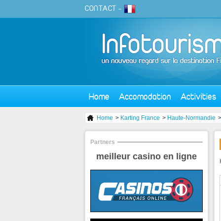
CONTACT
-
Home
Accomodation
Activities
Home
>
Karting France
>
Haute-Normandie
Partners
meilleur casino en ligne