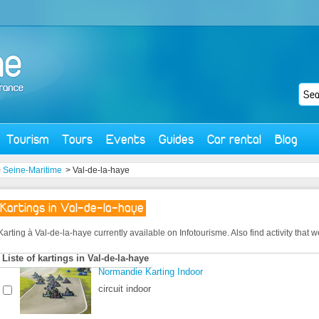
Tourism
Tours
Events
Guides
Car rental
Blog
>
Seine-Maritime
> Val-de-la-haye
Kartings in Val-de-la-haye
Karting à Val-de-la-haye currently available on Infotourisme. Also find activity that we
Liste of kartings in Val-de-la-haye
Normandie Karting Indoor
circuit indoor