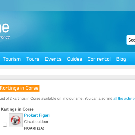
Tourism
Tours
Events
Guides
Car rental
Blog
Kartings in Corse
List of 2 kartings in Corse available on Infotourisme. You can also find
all the activit
Kartings in Corse
Prokart Figari
Circuit outdoor
FIGARI (2A)