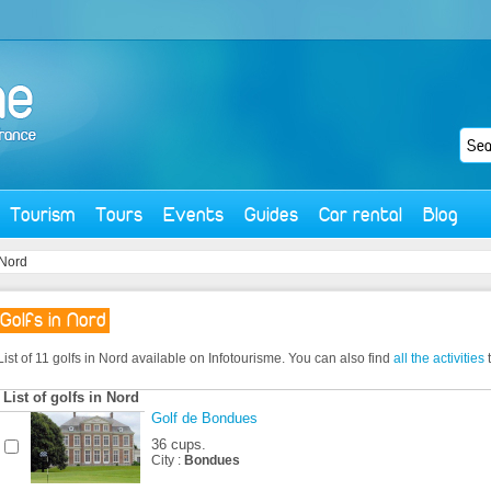
Tourism
Tours
Events
Guides
Car rental
Blog
 Nord
Golfs in Nord
List of 11 golfs in Nord available on Infotourisme. You can also find
all the activities
t
List of golfs in Nord
Golf de Bondues
36 cups.
City :
Bondues