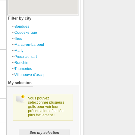
Filter by city
Bondues
Coudekerque
Illies
Marcq-en-baroeul
Marly
Preux-au-sart
Ronchin
Thumeries
Villeneuve-d'ascq
My selection
Vous pouvez
sélectionner plusieurs
golfs pour voir leur
présentation détaillée
plus facilement !