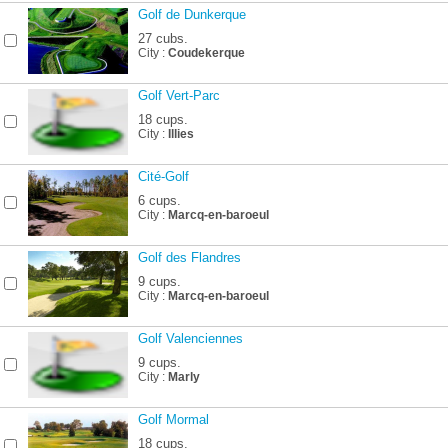
Golf de Dunkerque
27 cubs.
City :
Coudekerque
Golf Vert-Parc
18 cups.
City :
Illies
Cité-Golf
6 cups.
City :
Marcq-en-baroeul
Golf des Flandres
9 cups.
City :
Marcq-en-baroeul
Golf Valenciennes
9 cups.
City :
Marly
Golf Mormal
18 cups.