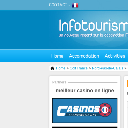
CONTACT
-
Home
Accomodation
Activities
Home
>
Golf France
>
Nord-Pas-de-Calais
>
Partners
meilleur casino en ligne