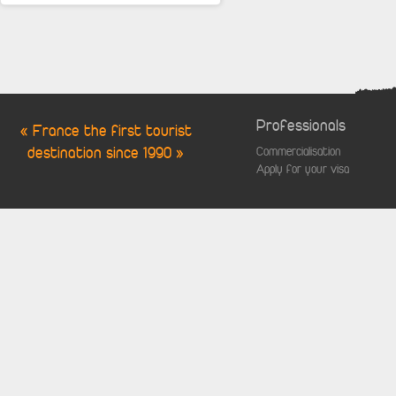
Professionals
« France the first tourist
destination since 1990 »
Commercialisation
Apply for your visa