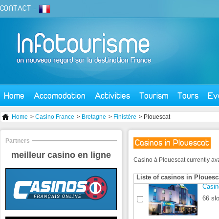
CONTACT
-
Home
Accomodation
Activities
Tourism
Tours
Ev
Home
>
Casino France
>
Bretagne
>
Finistère
> Plouescat
Partners
Casinos in Plouescat
meilleur casino en ligne
Casino à Plouescat currently avail
Liste of casinos in Plouesc
Casin
66 sl