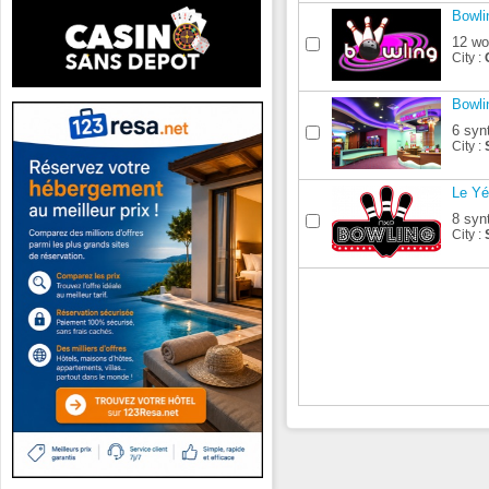
Bowli
12 wo
City :
Bowli
6 syn
City :
Le Yé
8 syn
City :