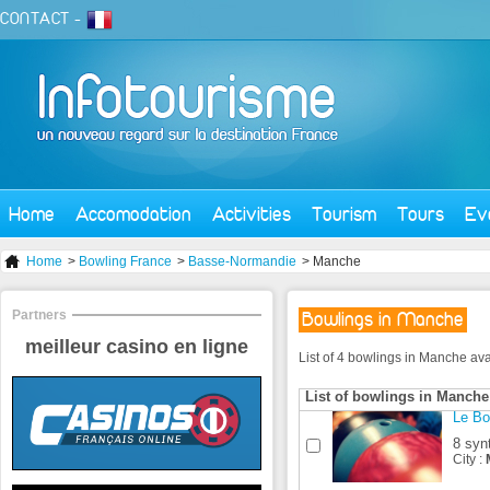
CONTACT
-
Home
Accomodation
Activities
Tourism
Tours
Ev
Home
>
Bowling France
>
Basse-Normandie
> Manche
Partners
Bowlings in Manche
meilleur casino en ligne
List of 4 bowlings in Manche ava
List of bowlings in Manche
Le Bo
8 syn
City :