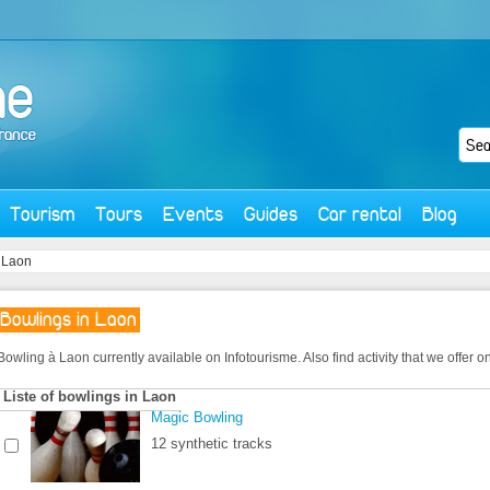
Tourism
Tours
Events
Guides
Car rental
Blog
 Laon
Bowlings in Laon
Bowling à Laon currently available on Infotourisme. Also find activity that we offer on 
Liste of bowlings in Laon
Magic Bowling
12 synthetic tracks