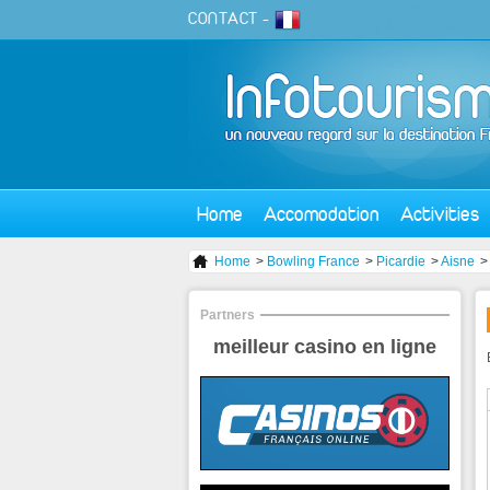
CONTACT
-
Home
Accomodation
Activities
Home
>
Bowling France
>
Picardie
>
Aisne
>
Partners
meilleur casino en ligne